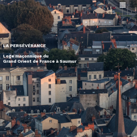
LA PERSÉVÉRANCE
Loge maçonnique du
Grand Orient de France à Saumur